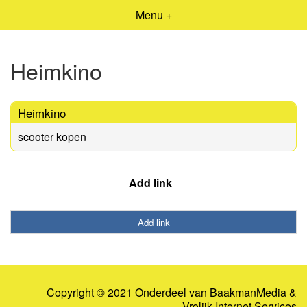
Menu +
Heimkino
Heimkino
scooter kopen
Add link
Add link
Copyright © 2021 Onderdeel van
BaakmanMedia
&
Vrolijk Internet Services