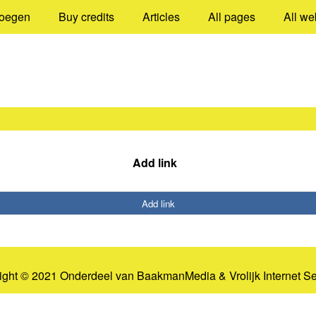
oegen
Buy credits
Articles
All pages
All we
Add link
Add link
ight © 2021 Onderdeel van
BaakmanMedia
&
Vrolijk Internet S