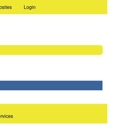
bsites
Login
ervices